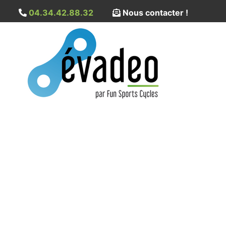
04.34.42.88.32
Nous contacter !
VTC électrique Cannonda
400 Wh
Accueil
→