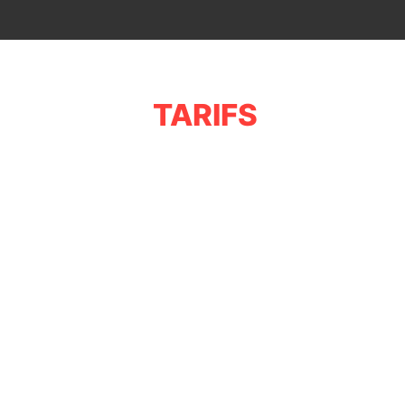
TARIFS
le Quick Neo – Taille S –