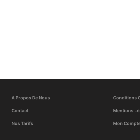
A Propos De Nous
Conditions 
Contact
Mentions Lé
Nos Tarifs
Mon Compt