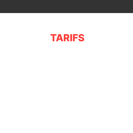
TARIFS
xplore E+1 HOMME – Taille