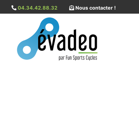
04.34.42.88.32
Nous contacter !
VTC électrique Giant E
XL – 625 Wh
Accueil
→