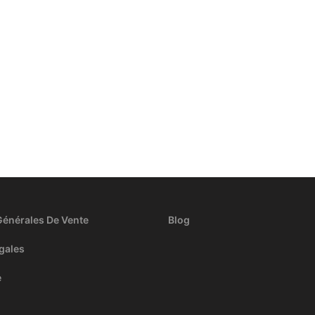
Générales De Vente
Blog
gales
e